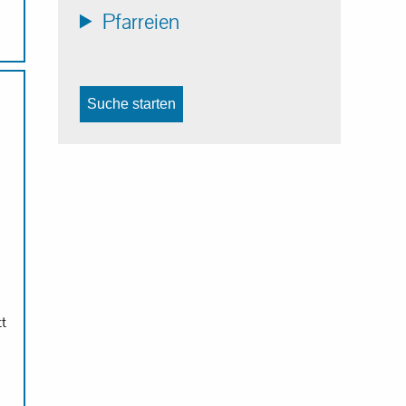
Pfarreien
Suche starten
tt