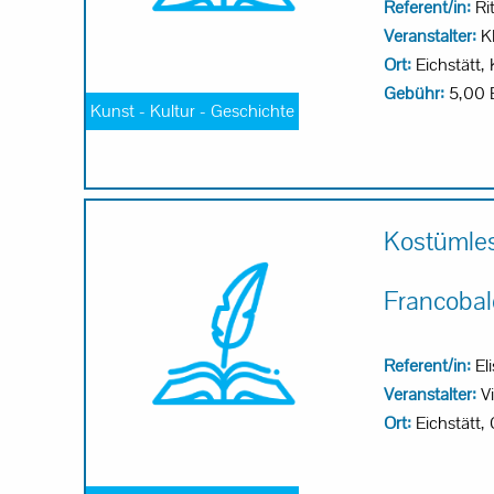
Referent/in:
Ri
Veranstalter:
KE
Ort:
Eichstätt, 
Gebühr:
5,00 
Kunst - Kultur - Geschichte
Kostümle
Francobald
Referent/in:
El
Veranstalter:
Vi
Ort:
Eichstätt,