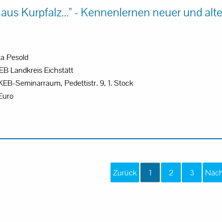
 aus Kurpfalz..." - Kennenlernen neuer und alte
ta Pesold
B Landkreis Eichstätt
KEB-Seminarraum, Pedettistr. 9, 1. Stock
Euro
Zurück
1
2
3
Näch